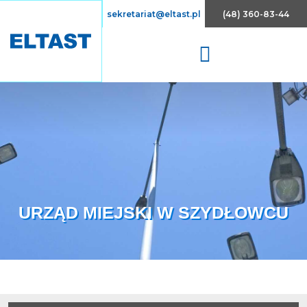
Array
sekretariat@eltast.pl
(48) 360-83-44
URZĄD MIEJSKI W SZYDŁOWCU