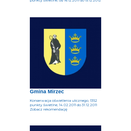
punkty świetlne, od 16.12.2011 do 15.12.2012
Gmina Mirzec
Konserwacja oświetlenia ulicznego, 1352
punkty świetlne, 14.02.2011 do 31.12.2011
Zobacz rekomendację