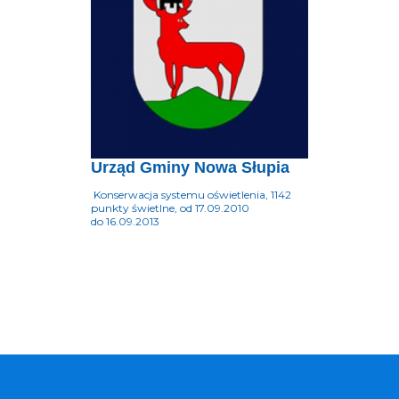
Urząd Gminy Nowa Słupia
Konserwacja systemu oświetlenia, 1142
punkty świetlne, od 17.09.2010
do 16.09.2013