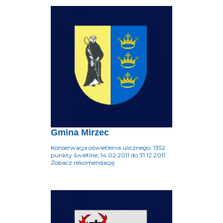
Gmina Mirzec
Konserwacja oświetlenia ulicznego, 1352
punkty świetlne, 14.02.2011 do 31.12.2011
Zobacz rekomendację