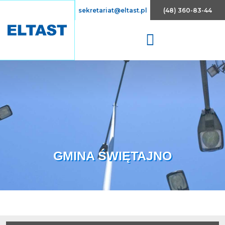
Array
sekretariat@eltast.pl
(48) 360-83-44
GMINA ŚWIĘTAJNO