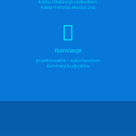
kabla, lokalizacja uszkodzeń
kabla metodą akustyczną
Iluminacje
projektowanie i wykonawstwo
iluminacji budynków