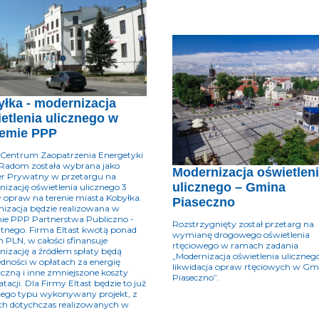
łka - modernizacja
etlenia ulicznego w
temie PPP
 Centrum Zaopatrzenia Energetyki
 Radom została wybrana jako
Modernizacja oświetlen
er Prywatny w przetargu na
ulicznego – Gmina
izację oświetlenia ulicznego 3
y opraw na terenie miasta Kobyłka.
Piaseczno
izacja będzie realizowana w
ie PPP Partnerstwa Publiczno -
Rozstrzygnięty został przetarg na
tnego. Firma Eltast kwotą ponad
wymianę drogowego oświetlenia
n PLN, w całości sfinansuje
rtęciowego w ramach zadania
izację a źródłem spłaty będą
„Modernizacja oświetlenia uliczneg
dności w opłatach za energię
likwidacja opraw rtęciowych w Gm
yczną i inne zmniejszone koszty
Piaseczno”.
atacji. Dla Firmy Eltast będzie to już
tego typu wykonywany projekt, z
ch dotychczas realizowanych w