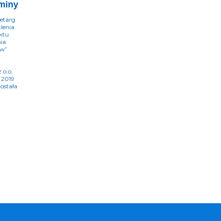
gminy
etarg
lenia
ektu
ia
ów”
 o.o.
 2019
ostała