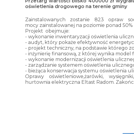
Przetarg wartości blisko 400000 zł wygrał
oświetlenia drogowego na terenie gminy
Zainstalowanych zostanie 823 opraw so
mocy zainstalowanej na poziomie ponad 50% w
Projekt obejmuje:
- wykonanie inwentaryzacji oświetlenia ulicz
- audyt, który pokaże efektywność energetyc
- projekt techniczny, na podstawie którego z
- inżynierię finansową, z której wynika mod
- wykonanie modernizacji oświetlenia uliczne
- zarządzanie systemem oświetlenia uliczneg
- bieżąca konserwacja systemu oświetlenia u
Oprawy oświetleniowe,żarówki, wysięgni
hurtownia elektryczna Eltast Radom. Zakończ