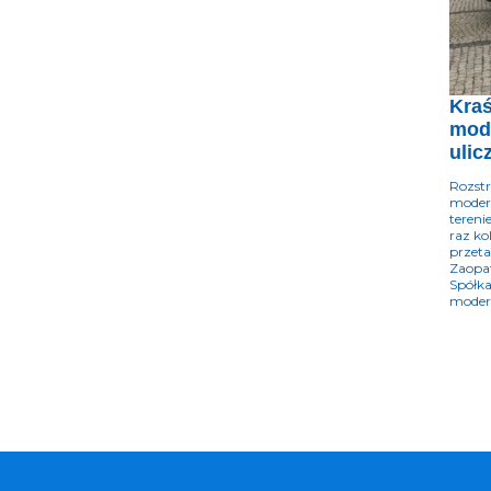
Kraś
mode
ulic
Rozstr
modern
tereni
raz ko
przet
Zaopat
Spółka
modern