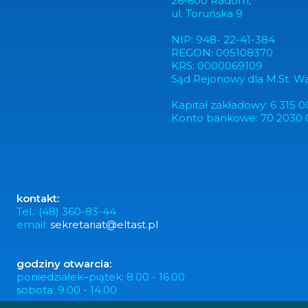
26-600 Radom,
ul. Toruńska 9
NIP: 948- 22-41-384
REGON: 005108370
KRS: 0000069109
Sąd Rejonowy dla M.St. W
Kapitał zakładowy: 6 315 0
Konto bankowe: 70 2030 
kontakt:
Tel.: (48) 360-83-44
email:
sekretariat@eltast.pl
godziny otwarcia:
poniedziałek–piątek: 8.00 - 16.00
sobota: 9.00 - 14.00