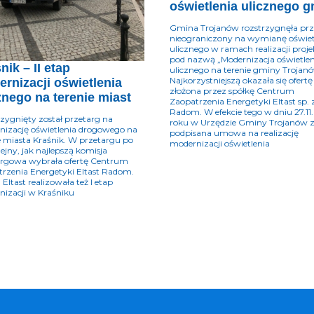
oświetlenia ulicznego 
Gmina Trojanów rozstrzygnęła prz
nieograniczony na wymianę oświet
ulicznego w ramach realizacji proj
pod nazwą „Modernizacja oświetlen
nik – II etap
ulicznego na terenie gminy Trojan
Najkorzystniejszą okazała się ofertę
rnizacji oświetlenia
złożona przez spółkę Centrum
znego na terenie miast
Zaopatrzenia Energetyki Eltast sp. z
Radom. W efekcie tego w dniu 27.11.
zygnięty został przetarg na
roku w Urzędzie Gminy Trojanów z
izację oświetlenia drogowego na
podpisana umowa na realizację
e miasta Kraśnik. W przetargu po
modernizacji oświetlenia
lejny, jak najlepszą komisja
argowa wybrała ofertę Centrum
rzenia Energetyki Eltast Radom.
 Eltast realizowała też I etap
izacji w Kraśniku