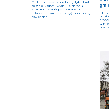
oświ
Centrum Zaopatrzenia Energetyki Eltast
gmin
sp. z o.o. Radom i w dniu 20 sierpnia
2020 roku została podpisana w UG
Firma
Fałków umowa na realizację modernizacji
przeta
oświetlenia
drogow
w miej
Lewas