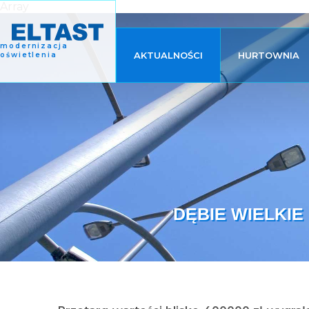
Array
modernizacja
AKTUALNOŚCI
HURTOWNIA
oświetlenia
DĘBIE WIELKIE