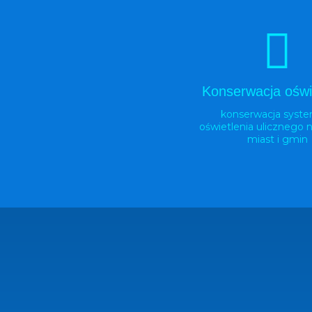
Konserwacja oświ
konserwacja syst
oświetlenia ulicznego n
miast i gmin