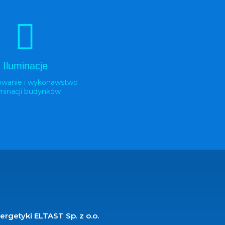
Iluminacje
owanie i wykonawstwo
uminacji budynków
rgetyki ELTAST Sp. z o.o.