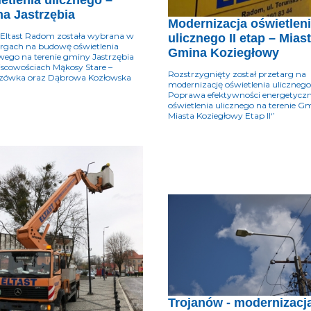
etlenia ulicznego –
a Jastrzębia
Modernizacja oświetlen
 Eltast Radom została wybrana w
ulicznego II etap – Miast
rgach na budowę oświetlenia
Gmina Koziegłowy
ego na terenie gminy Jastrzębia
scowościach Mąkosy Stare –
Rozstrzygnięty został przetarg na
zówka oraz Dąbrowa Kozłowska
modernizację oświetlenia ulicznego 
Poprawa efektywności energetyczn
oświetlenia ulicznego na terenie Gm
Miasta Koziegłowy Etap II‘’
Trojanów - modernizacj