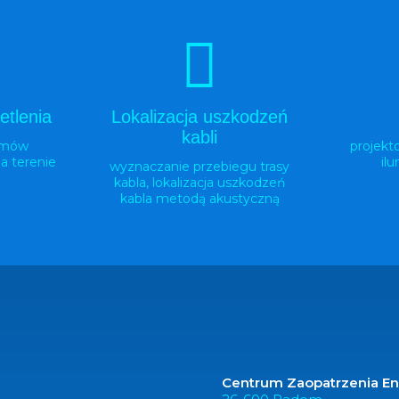
etlenia
Lokalizacja uszkodzeń
kabli
emów
projekt
a terenie
il
wyznaczanie przebiegu trasy
kabla, lokalizacja uszkodzeń
kabla metodą akustyczną
Centrum Zaopatrzenia Ene