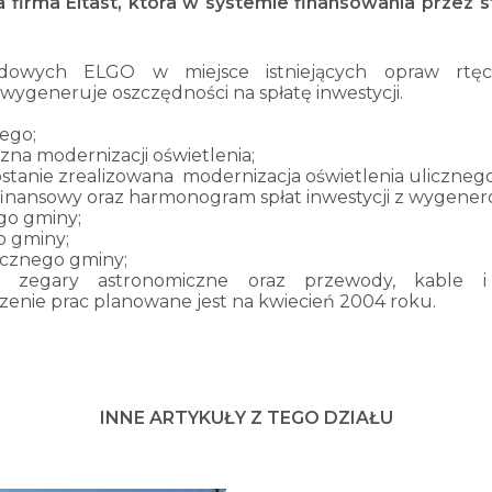
a firma Eltast, która w systemie finansowania przez 
dowych ELGO w miejsce istniejących opraw rtęci
ygeneruje oszczędności na spłatę inwestycji.
nego;
zna modernizacji oświetlenia;
ostanie zrealizowana modernizacja oświetlenia uliczneg
el finansowy oraz harmonogram spłat inwestycji z wygene
go gminy;
o gminy;
licznego gminy;
ki, zegary astronomiczne oraz przewody, kable 
enie prac planowane jest na kwiecień 2004 roku.
INNE ARTYKUŁY Z TEGO DZIAŁU