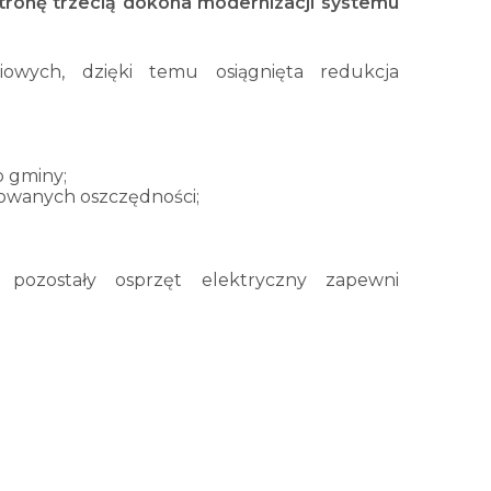
stronę trzecią dokona modernizacji systemu
owych, dzięki temu osiągnięta redukcja
o gminy;
rowanych oszczędności;
i pozostały osprzęt elektryczny zapewni