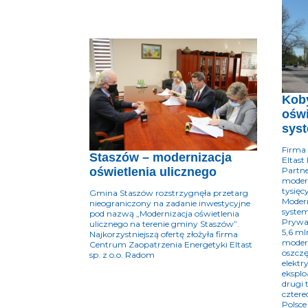
Koby
oświ
sys
Firma
Staszów – modernizacja
Eltast
Partn
oświetlenia ulicznego
modern
tysięc
Gmina Staszów rozstrzygnęła przetarg
Modern
nieograniczony na zadanie inwestycyjne
system
pod nazwą „Modernizacja oświetlenia
Prywa
ulicznego na terenie gminy Staszów”.
5,6 ml
Najkorzystniejszą ofertę złożyła firma
modern
Centrum Zaopatrzenia Energetyki Eltast
oszczę
sp. z o.o. Radom
elektr
eksplo
drugi 
cztere
Polsce